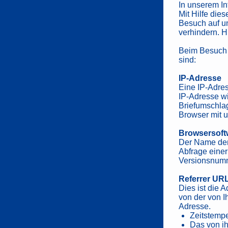
In unserem In
Mit Hilfe die
Besuch auf u
verhindern. H
Beim Besuch u
sind:
IP-Adresse
Eine IP-Adre
IP-Adresse w
Briefumschlag
Browser mit u
Browsersoft
Der Name der
Abfrage einer
Versionsnumm
Referrer URL
Dies ist die 
von der von I
Adresse.
Zeitstempe
Das von i