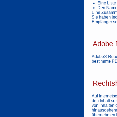
Eine Liste
Den Namen
Eine Zusamme
Sie haben jed
Empfänger so
Adobe R
Adobe® Reade
bestimmte PD
Rechts
Auf Internetse
den Inhalt so
von Inhalten 
hinausgehende
übernehmen ke