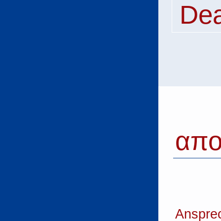
Dea
απ
Anspre